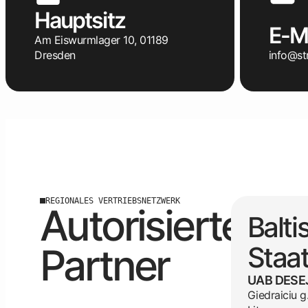
Hauptsitz
E-Ma
Am Eiswurmlager 10, 01189
Dresden
info@st
REGIONALES VERTRIEBSNETZWERK
Autorisierte
Balti
Partner
Staa
UAB DESE
Giedraiciu g