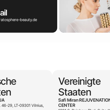
il
ratosphere-beauty.de
sche
Vereinigte
ten
Staaten
JA
Safi Miran REJUVENATIO
CENTER
. 46-29, LT-09301 Vilnius,