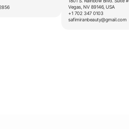
1801 S. Rainbow Blvd. Suite #
Vegas, NV 89146, USA
2856
+1 702 347 0103
safimiranbeauty@gmail.com