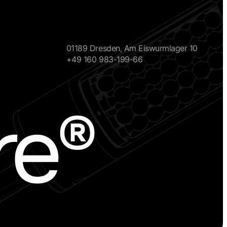
01189 Dresden, Am Eiswurmlager 10
+49 160 983-199-66