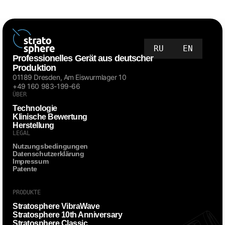
RU
EN
Professionelles Gerät aus deutscher
Produktion
01189 Dresden, Am Eiswurmlager 10
+49 160 983-199-66
ÜBER
Technologie
Klinische Bewertung
Herstellung
LEGAL
Nutzungsbedingungen
Datenschutzerklärung
Impressum
Patente
PRODUKTE
Stratosphere VibraWave
Stratosphere 10th Anniversary
Stratosphere Classic